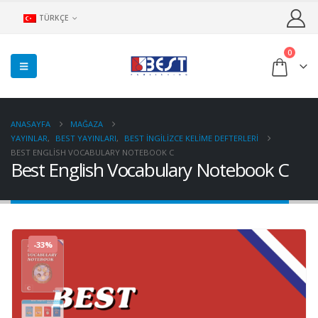
TÜRKÇE
0
ANASAYFA
MAĞAZA
YAYINLAR
,
BEST YAYINLARI
,
BEST İNGILIZCE KELIME DEFTERLERI
BEST ENGLISH VOCABULARY NOTEBOOK C
Best English Vocabulary Notebook C
-33%