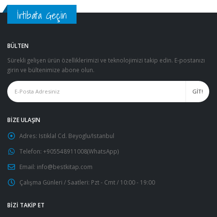
İrtibata Geçin
BÜLTEN
Sürekli gelişen ürün özelliklerimizi ve teknolojimizi takip edin. E-postanızı
girin ve bültenimize abone olun.
BIZE ULAŞIN
Adres:
Istiklal Cd. Beyoglu/Istanbul
Telefon:
+905548911008(WhatsApp)
Email:
info@bestkitap.com
Çalışma Günleri / Saatleri:
Pzt - Cmt / 10:00 - 19:00
BIZI TAKIP ET