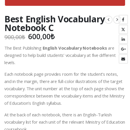
Best English Vocabulary
Notebook C
Orijinal
Şu
600,00
₺
900,00
₺
fiyat:
andaki
The Best Publishing
English Vocabulary Notebooks
are
900,00₺.
fiyat:
designed to help build students’ vocabulary at five different
600,00₺.
levels.
Each notebook page provides room for the student’s notes,
and in the margin, there are full-color illustrations of the target
vocabulary. The unit number at the top of each page shows the
correspondence between the vocabulary items and the Ministry
of Education’s English syllabus.
At the back of each notebook, there is an English-Turkish
vocabulary list for each unit of the relevant Ministry of Education
coursebook.