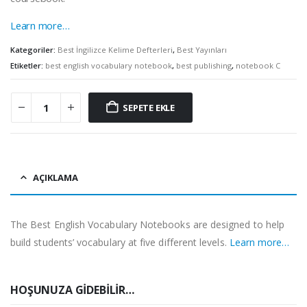
Learn more…
Kategoriler:
Best İngilizce Kelime Defterleri
,
Best Yayınları
Etiketler:
best english vocabulary notebook
,
best publishing
,
notebook C
SEPETE EKLE
AÇIKLAMA
The Best English Vocabulary Notebooks are designed to help
build students’ vocabulary at five different levels.
Learn more…
HOŞUNUZA GIDEBILIR…