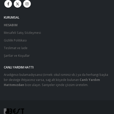
KURUMSAL
HESABIM
Mesafeli Satış Sözleşmesi
Gizlilik Politikası
Teslimat ve İade
Şartlar ve Koşullar
CANLI YARDIM HATTI
Aradığınızı bulamadıysanız (örnek: okul isminiz vb.) ya da herhangi başka
bir desteğe ihtiyacınız varsa, sağ alt köşede bulunan
Canlı Yardım
Hattımızdan
bize ulaşın. Saniyeler içinde çözüm üretelim.