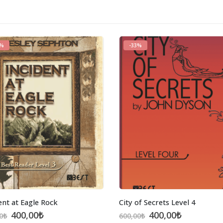
3%
-33%
ent at Eagle Rock
City of Secrets Level 4
Orijinal
Şu
Orijinal
Şu
400,00
₺
400,00
₺
0
₺
600,00
₺