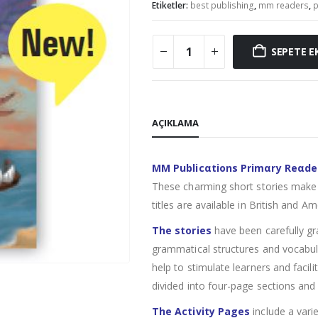
Etiketler:
best publishing
,
mm readers
,
p
SEPETE E
AÇIKLAMA
MM Publicαtions Primαry Reαde
These charming short stories make 
titles are available in British and Am
The stories
have been carefully gr
grammatical structures and vocabula
help to stimulate learners and facil
divided into four-page sections and 
The Activity Pages
include a varie