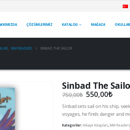
AKKIMIZDA
ÇÖZÜMLERİMİZ
KATALOG
MAĞAZA
OKULLAR
LARI
,
MM READERS
SINBAD THE SAILOR
Sinbad The Sailo
Orijinal
Şu
550,00
₺
750,00
₺
fiyat:
anda
Sinbad sets sail on his ship, see
750,00₺.
fiyat
550,
voyages, he finds danger and mo
Kategoriler:
Hikaye Kitapları
,
MM Reader