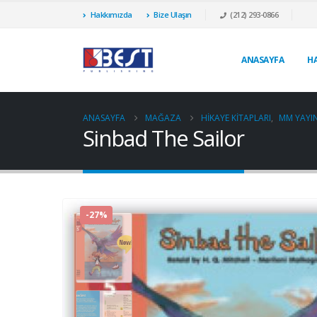
Hakkımızda
Bize Ulaşın
(212) 293-0866
ANASAYFA
H
ANASAYFA
MAĞAZA
HIKAYE KITAPLARI
,
MM YAYIN
Sinbad The Sailor
-27%