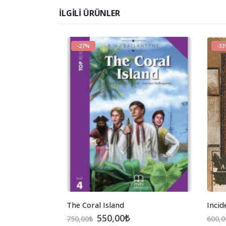
İLGILI ÜRÜNLER
-27%
-3
The Coral Island
Incid
Orijinal
Şu
550,00
₺
750,00
₺
600,0