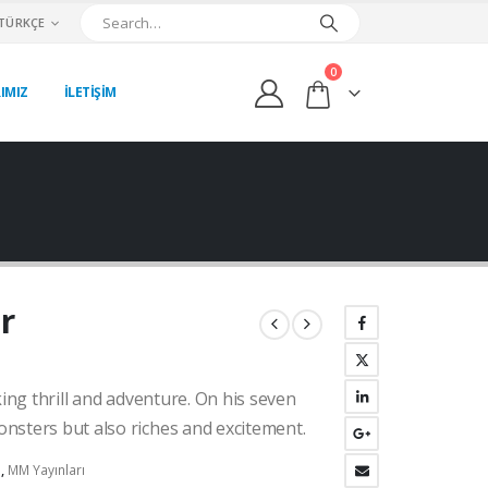
TÜRKÇE
0
IMIZ
İLETİŞİM
r
ki
king thrill and adventure. On his seven
:
00₺.
nsters but also riches and excitement.
s
,
MM Yayınları