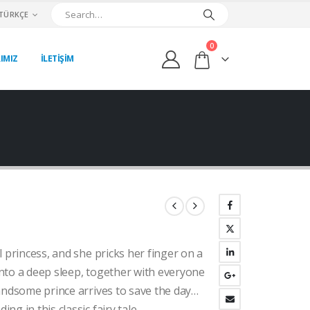
TÜRKÇE
0
IMIZ
İLETİŞİM
ki
l princess, and she pricks her finger on a
:
00₺.
 into a deep sleep, together with everyone
handsome prince arrives to save the day…
g in this classic fairy tale.