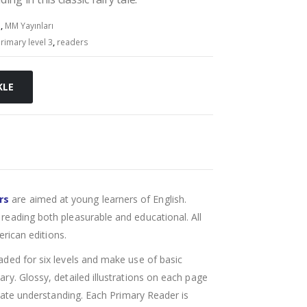
s
,
MM Yayınları
rimary level 3
,
readers
KLE
rs
are aimed at young learners of English.
reading both pleasurable and educational. All
erican editions.
aded for six levels and make use of basic
ry. Glossy, detailed illustrations on each page
itate understanding. Each Primary Reader is