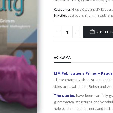
Kategoriler:
Hikaye Kitapları
,
MM Reader
Etiketler:
best publishing
,
mm readers
,
p
SEPETE E
AÇIKLAMA
MM Publicαtions Primαry Reαde
These charming short stories make 
titles are available in British and Am
The stories
have been carefully gr
grammatical structures and vocabula
help to stimulate learners and facil