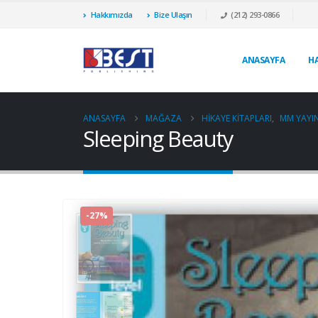
Hakkımızda
Bize Ulaşın
(212) 293-0866
ANASAYFA
H
ANASAYFA
MAĞAZA
HIKAYE KITAPLARI
,
MM YAYIN
Sleeping Beauty
-27%