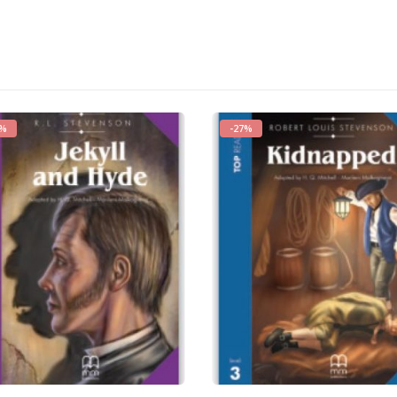
7%
-27%