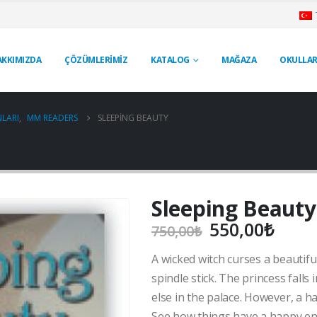
AKKIMIZDA
ÇÖZÜMLERİMİZ
KATALOG
MAĞAZA
OKULLAR
LARI
,
MM READERS
SLEEPING BEAUTY
Sleeping Beauty
Orijinal
Şu
550,00
₺
750,00
₺
fiyat:
anda
A wicked witch curses a beautifu
750,00₺.
fiyat
550,
spindle stick. The princess falls
else in the palace. However, a 
See how things have a happy endin