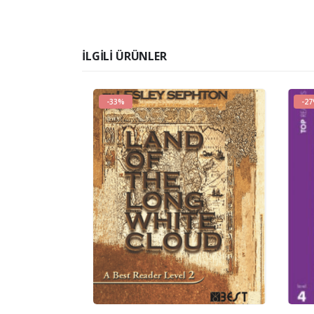
İLGILI ÜRÜNLER
-33%
-2