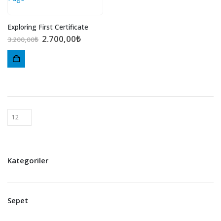
Exploring First Certificate
Orijinal
Şu
2.700,00
₺
3.200,00
₺
fiyat:
andaki
3.200,00₺.
fiyat:
2.700,00₺.
Kategoriler
Sepet