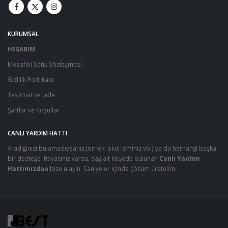
KURUMSAL
HESABIM
Mesafeli Satış Sözleşmesi
Gizlilik Politikası
Teslimat ve İade
Şartlar ve Koşullar
CANLI YARDIM HATTI
Aradığınızı bulamadıysanız (örnek: okul isminiz vb.) ya da herhangi başka
bir desteğe ihtiyacınız varsa, sağ alt köşede bulunan
Canlı Yardım
Hattımızdan
bize ulaşın. Saniyeler içinde çözüm üretelim.