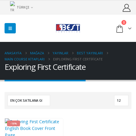
TÜRKÇE
0
ANASAYFA
MAĞAZA
YAYINLAR
BEST YAYINLARI
MAIN COURSE KITAPLARI
EXPLORING FIRST CERTIFICATE
Exploring First Certificate
-16%