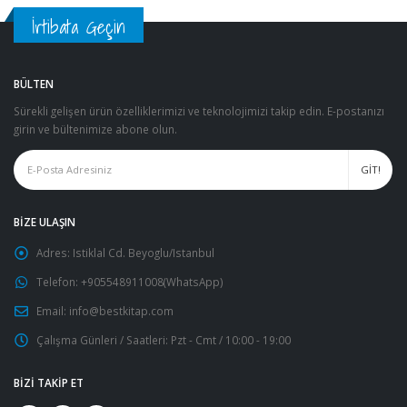
İrtibata Geçin
BÜLTEN
Sürekli gelişen ürün özelliklerimizi ve teknolojimizi takip edin. E-postanızı
girin ve bültenimize abone olun.
BIZE ULAŞIN
Adres:
Istiklal Cd. Beyoglu/Istanbul
Telefon:
+905548911008(WhatsApp)
Email:
info@bestkitap.com
Çalışma Günleri / Saatleri:
Pzt - Cmt / 10:00 - 19:00
BIZI TAKIP ET