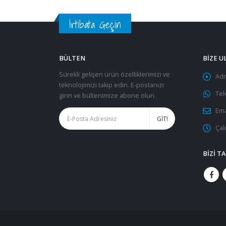
İrtibata Geçin
BÜLTEN
BIZE U
Sürekli gelişen ürün özelliklerimizi ve
Adr
teknolojimizi takip edin. E-postanızı
Tel
girin ve bültenimize abone olun.
Ema
Çal
BIZI T