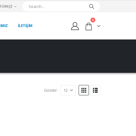
TÜRKÇE
0
IMIZ
İLETİŞİM
Göster: