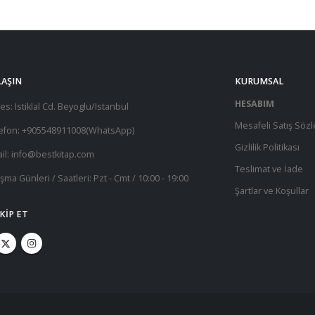
LAŞIN
KURUMSAL
HESABIM
es:
Istiklal Cd. Beyoglu/Istanbul
Mesafeli Satış Söz
efon:
+905548911008(WhatsApp)
Gizlilik Politikası
il:
info@bestkitap.com
Teslimat ve İade
ışma Günleri / Saatleri:
Pzt - Cmt / 10:00 - 19:00
Şartlar ve Koşullar
AKIP ET