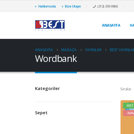
Hakkımızda
Bize Ulaşın
(212) 293-0866
ANASAYFA
H
ANASAYFA
MAĞAZA
YAYINLAR
BEST YAYINLA
Wordbank
Kategoriler
Sırala:
HOT
Sepet
-36%