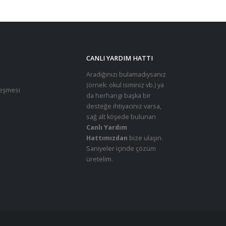
CANLI YARDIM HATTI
Aradığınızı bulamadıysanız
(örnek: okul isminiz vb.) ya
leşmesi
da herhangi başka bir
desteğe ihtiyacınız varsa,
sağ alt köşede bulunan
Canlı Yardım
Hattımızdan
bize ulaşın.
Saniyeler içinde çözüm
üretelim.