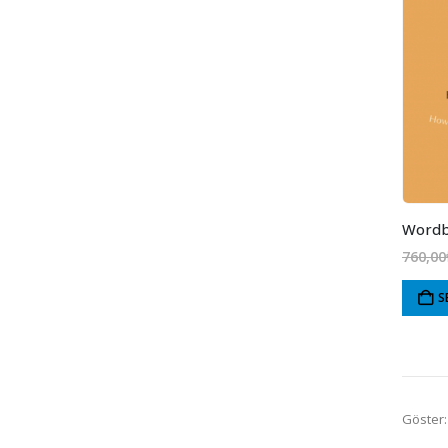
Word
760,00
S
Göster: